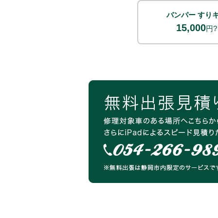
バンパー すり
15,000
円?