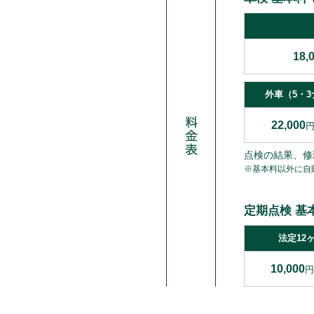
18,
外車（5・
22,000
点検の結果、修
※基本料以外に自
定期点検 基
法定12
10,000
円