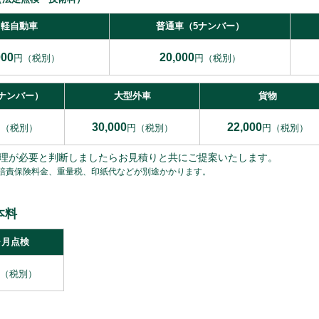
軽自動車
普通車（5ナンバー）
000
20,000
円（税別）
円（税別）
3ナンバー）
大型外車
貨物
30,000
22,000
円（税別）
円（税別）
円（税別）
理が必要と判断しましたらお見積りと共にご提案いたします。
賠責保険料金、重量税、印紙代などが別途かかります。
本料
ヶ月点検
（税別）