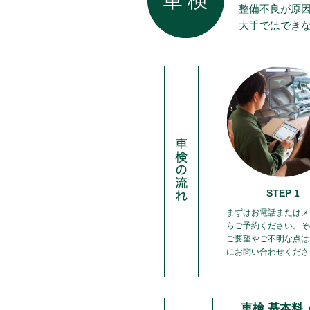
整備不良が原
大手ではでき
STEP 1
まずはお電話またはメ
らご予約ください。そ
ご要望やご不明な点は
にお問い合わせくださ
車検 基本料