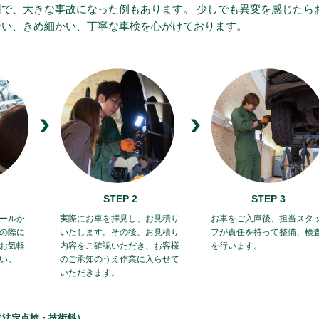
因で、大きな事故になった例もあります。 少しでも異変を感じたら
ない、きめ細かい、丁寧な車検を心がけております。
STEP 2
STEP 3
ールか
実際にお車を拝見し、お見積り
お車をご入庫後、担当スタ
の際に
いたします。その後、お見積り
フが責任を持って整備、検
お気軽
内容をご確認いただき、お客様
を行います。
い。
のご承知のうえ作業に入らせて
いただきます。
（法定点検・技術料）